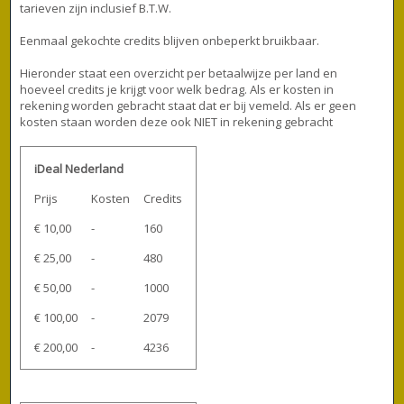
tarieven zijn inclusief B.T.W.
Eenmaal gekochte credits blijven onbeperkt bruikbaar.
Hieronder staat een overzicht per betaalwijze per land en
hoeveel credits je krijgt voor welk bedrag. Als er kosten in
rekening worden gebracht staat dat er bij vemeld. Als er geen
kosten staan worden deze ook NIET in rekening gebracht
iDeal Nederland
Prijs
Kosten
Credits
€ 10,00
-
160
€ 25,00
-
480
€ 50,00
-
1000
€ 100,00
-
2079
€ 200,00
-
4236