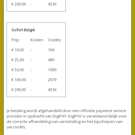
€ 200,00
-
4236
Sofort België
Prijs
Kosten
Credits
€ 10,00
-
160
€ 25,00
-
480
€ 50,00
-
1000
€ 100,00
-
2079
€ 200,00
-
4236
Je betaling wordt afgehandeld door een officiele payment service
provider in opdracht van DigiPAY. DigiPAY is verantwoordelijk voor
de correcte afhandeling van uw betaling en het bijschrijven van
uw credits.