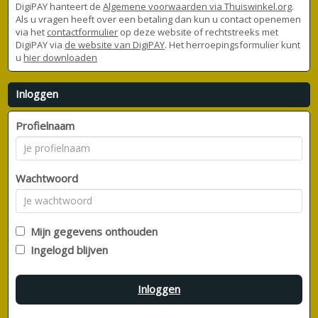
DigiPAY hanteert de
Algemene voorwaarden via Thuiswinkel.org
.
Als u vragen heeft over een betaling dan kun u contact openemen
via het
contactformulier
op deze website of rechtstreeks met
DigiPAY via
de website van DigiPAY
. Het herroepingsformulier kunt
u
hier downloaden
Inloggen
Profielnaam
Wachtwoord
Mijn gegevens onthouden
Ingelogd blijven
Inloggen