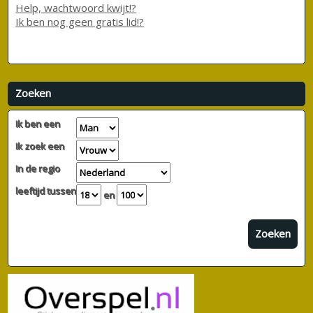
Help, wachtwoord kwijt!?
Ik ben nog geen gratis lid!?
Zoeken
Ik ben een
Ik zoek een
In de regio
leeftijd tussen
en
Zoeken